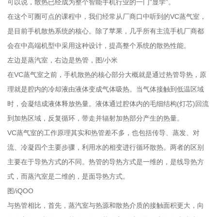
可以说，散热已经成为整个智能手机行业的一门“显学”。
在这个可圈可点的课程中，我们经常从厂商口中听到的VC蒸气室，
是目前手机散热系统的核心。除了苹果，几乎所有主流手机厂商都
会在中高端机型中采用这种设计，提高整个系统的散热性能。
左边是蒸汽室，右边是热管，图/小米
在VC蒸气室之前，手机散热的核心部分大概就是通过热管导热，原
理就是腔内的冷却液由液体变成气体吸热。当气体接触到低温区域
时，会凝结成液体释放热量。液体通过腔体内的毛细结构(灯芯)回流
到加热区域，反复循环，带走并辐射加热部分产生的热量。
VC蒸气室的工作原理其实和热管差不多，也包括传导、蒸发、对
流、冷凝四个主要步骤，利用水的相变进行循环散热。两者的区别
主要在于导热方式的不同。热管的导热方式是一维的，是线导热方
式，而蒸汽室是二维的，是面导热方式。
图/iQOO
与热管相比，首先，蒸汽室与热源和散热介质的接触面积更大，向