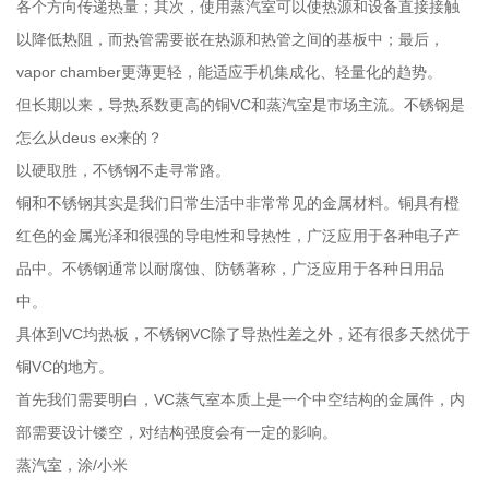
各个方向传递热量；其次，使用蒸汽室可以使热源和设备直接接触
以降低热阻，而热管需要嵌在热源和热管之间的基板中；最后，
vapor chamber更薄更轻，能适应手机集成化、轻量化的趋势。
但长期以来，导热系数更高的铜VC和蒸汽室是市场主流。不锈钢是
怎么从deus ex来的？
以硬取胜，不锈钢不走寻常路。
铜和不锈钢其实是我们日常生活中非常常见的金属材料。铜具有橙
红色的金属光泽和很强的导电性和导热性，广泛应用于各种电子产
品中。不锈钢通常以耐腐蚀、防锈著称，广泛应用于各种日用品
中。
具体到VC均热板，不锈钢VC除了导热性差之外，还有很多天然优于
铜VC的地方。
首先我们需要明白，VC蒸气室本质上是一个中空结构的金属件，内
部需要设计镂空，对结构强度会有一定的影响。
蒸汽室，涂/小米